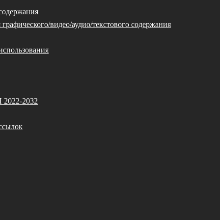
 содержания
 графического/видео/аудио/текстового содержания
использования
Я 2022-2032
ссылок