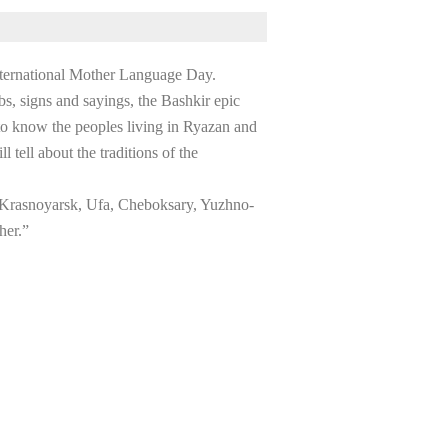
 International Mother Language Day.
bs, signs and sayings, the Bashkir epic
 to know the peoples living in Ryazan and
tell about the traditions of the
n, Krasnoyarsk, Ufa, Cheboksary, Yuzhno-
her.”