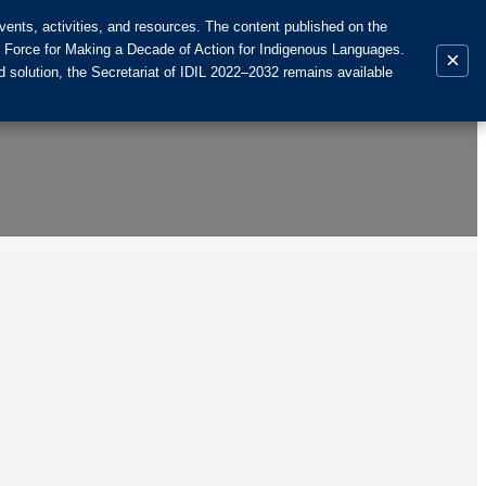
ents, activities, and resources. The content published on the
k Force for Making a Decade of Action for Indigenous Languages.
×
 solution, the Secretariat of IDIL 2022–2032 remains available