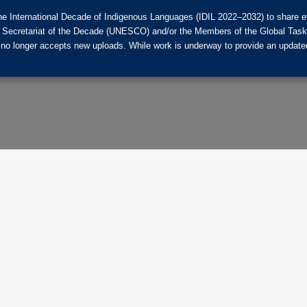
he International Decade of Indigenous Languages (IDIL 2022–2032) to share ev
the Secretariat of the Decade (UNESCO) and/or the Members of the Global Tas
 no longer accepts new uploads. While work is underway to provide an updated