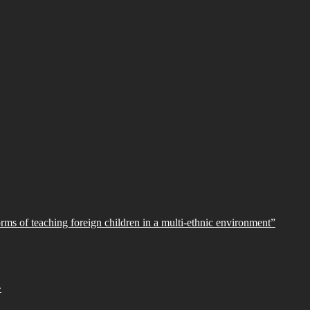
orms of teaching foreign children in a multi-ethnic environment”
»