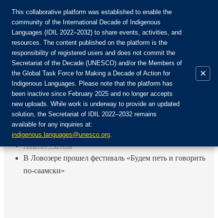
This collaborative platform was established to enable the
community of the International Decade of Indigenous
Languages (IDIL 2022–2032) to share events, activities, and
Присоединяйтесь к сообществу:
resources. The content published on the platform is the
responsibility of registered users and does not commit the
Secretariat of the Decade (UNESCO) and/or the Members of
×
the Global Task Force for Making a Decade of Action for
Indigenous Languages. Please note that the platform has
RU
been inactive since February 2025 and no longer accepts
EN
new uploads. While work is underway to provide an updated
Авторизоваться
solution, the Secretariat of IDIL 2022–2032 remains
FR
available for any inquiries at:
ES
Назад
indigenous.languages@unesco.org
.
Activity / Event
В Ловозере прошел фестиваль «Будем петь и говорить
по-саамски»