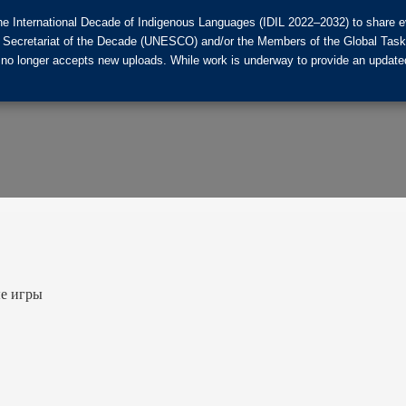
he International Decade of Indigenous Languages (IDIL 2022–2032) to share ev
the Secretariat of the Decade (UNESCO) and/or the Members of the Global Tas
 no longer accepts new uploads. While work is underway to provide an updated
ые игры