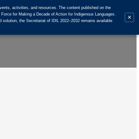
ents, activities, and resources. The content published on the
k Force for Making a Decade of Action for Indigenous Languages.
×
 solution, the Secretariat of IDIL 2022–2032 remains available