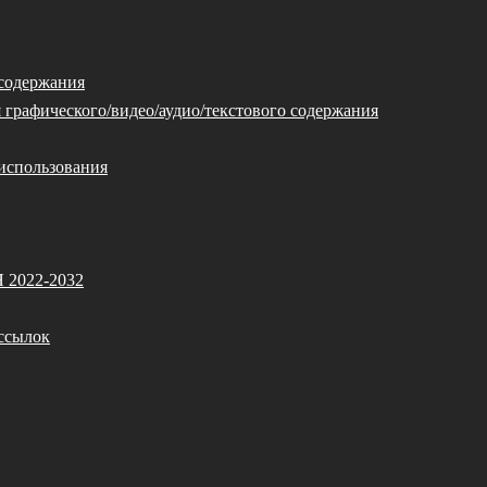
 содержания
 графического/видео/аудио/текстового содержания
использования
Я 2022-2032
ссылок