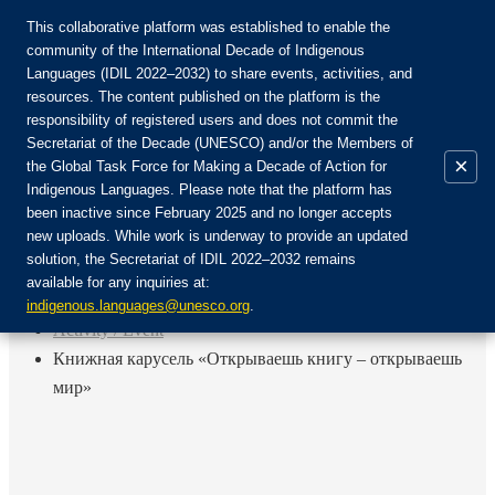
This collaborative platform was established to enable the
community of the International Decade of Indigenous
Languages (IDIL 2022–2032) to share events, activities, and
Присоединяйтесь к сообществу:
resources. The content published on the platform is the
responsibility of registered users and does not commit the
Secretariat of the Decade (UNESCO) and/or the Members of
×
the Global Task Force for Making a Decade of Action for
Indigenous Languages. Please note that the platform has
RU
been inactive since February 2025 and no longer accepts
EN
new uploads. While work is underway to provide an updated
Авторизоваться
solution, the Secretariat of IDIL 2022–2032 remains
FR
available for any inquiries at:
ES
Назад
indigenous.languages@unesco.org
.
Activity / Event
Книжная карусель «Открываешь книгу – открываешь
мир»