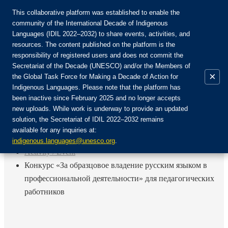
This collaborative platform was established to enable the
community of the International Decade of Indigenous
Languages (IDIL 2022–2032) to share events, activities, and
Присоединяйтесь к сообществу:
resources. The content published on the platform is the
responsibility of registered users and does not commit the
Secretariat of the Decade (UNESCO) and/or the Members of
×
the Global Task Force for Making a Decade of Action for
Indigenous Languages. Please note that the platform has
RU
been inactive since February 2025 and no longer accepts
EN
new uploads. While work is underway to provide an updated
Авторизоваться
solution, the Secretariat of IDIL 2022–2032 remains
FR
available for any inquiries at:
ES
Назад
indigenous.languages@unesco.org
.
Activity / Event
Конкурс «За образцовое владение русским языком в
профессиональной деятельности» для педагогических
работников