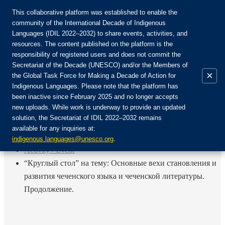
This collaborative platform was established to enable the
community of the International Decade of Indigenous
Languages (IDIL 2022–2032) to share events, activities, and
Присоединяйтесь к сообществу:
resources. The content published on the platform is the
responsibility of registered users and does not commit the
Secretariat of the Decade (UNESCO) and/or the Members of
×
the Global Task Force for Making a Decade of Action for
Indigenous Languages. Please note that the platform has
RU
been inactive since February 2025 and no longer accepts
EN
new uploads. While work is underway to provide an updated
Авторизоваться
solution, the Secretariat of IDIL 2022–2032 remains
FR
available for any inquiries at:
ES
Назад
indigenous.languages@unesco.org
.
Activity / Event
“Круглый стол” на тему: Основные вехи становления и
развития чеченского языка и чеченской литературы.
Продолжение.