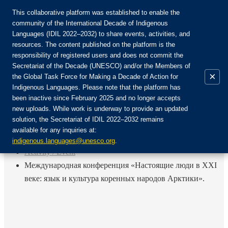
This collaborative platform was established to enable the
community of the International Decade of Indigenous
Languages (IDIL 2022–2032) to share events, activities, and
Присоединяйтесь к сообществу:
resources. The content published on the platform is the
responsibility of registered users and does not commit the
Secretariat of the Decade (UNESCO) and/or the Members of
×
the Global Task Force for Making a Decade of Action for
Indigenous Languages. Please note that the platform has
RU
been inactive since February 2025 and no longer accepts
EN
new uploads. While work is underway to provide an updated
Авторизоваться
solution, the Secretariat of IDIL 2022–2032 remains
FR
available for any inquiries at:
ES
Назад
indigenous.languages@unesco.org
.
Activity / Event
Международная конференция «Настоящие люди в XXI
веке: язык и культура коренных народов Арктики».