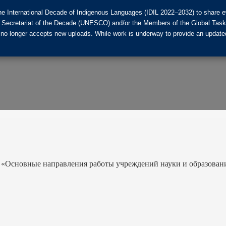
he International Decade of Indigenous Languages (IDIL 2022–2032) to share ev
the Secretariat of the Decade (UNESCO) and/or the Members of the Global Tas
 no longer accepts new uploads. While work is underway to provide an updated
 «Основные направления работы учреждений науки и образован