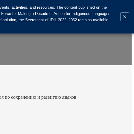
ents, activities, and resources. The content published on the
k Force for Making a Decade of Action for Indigenous Languages.
×
 solution, the Secretariat of IDIL 2022–2032 remains available
ия по сохранению и развитию языков