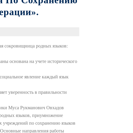
я По Сохранению
ерации».
ая сокровищница родных языков:
аны основана на учете исторического
 социальное явление каждый язык
ляет уверенность в правильности
блики Муса Рукманович Овхадов
 родных языков, приумножение
ых учреждений по сохранению языков
 «Основные направления работы