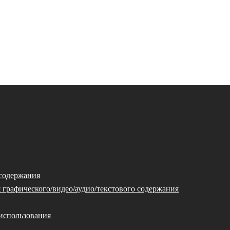
 содержания
 графического/видео/аудио/текстового содержания
использования