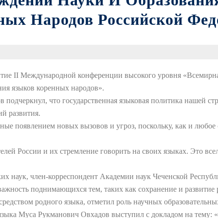
ждений Науки И Образовани
ных Народов Российской Фед
рытие II Международной конференции высокого уровня «Всемирн
ения языков коренных народов».
подчеркнул, что государственная языковая политика нашей стр
ий развития.
ные появлением новых вызовов и угроз, поскольку, как и любое
елей России и их стремление говорить на своих языках. Это все
ких наук, член-корреспондент Академии наук Чеченской Респу
важность поднимающихся тем, таких как сохранение и развитие
осредством родного языка, отметил роль научных образовательн
языка Муса Рукманович Овхадов выступил с докладом на тему: