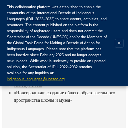
This collaborative platform was established to enable the
community of the International Decade of Indigenous
Languages (IDIL 2022–2032) to share events, activities, and
Присоединяйтесь к сообществу:
resources. The content published on the platform is the
responsibility of registered users and does not commit the
Secretariat of the Decade (UNESCO) and/or the Members of
×
the Global Task Force for Making a Decade of Action for
Indigenous Languages. Please note that the platform has
RU
been inactive since February 2025 and no longer accepts
EN
new uploads. While work is underway to provide an updated
Авторизоваться
solution, the Secretariat of IDIL 2022–2032 remains
FR
available for any inquiries at:
ES
Назад
indigenous.languages@unesco.org
.
Activity / Event
«Новгородика»: создание общего образовательного
пространства школы и музея»