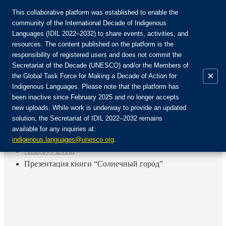
This collaborative platform was established to enable the
community of the International Decade of Indigenous
Languages (IDIL 2022–2032) to share events, activities, and
Присоединяйтесь к сообществу:
resources. The content published on the platform is the
responsibility of registered users and does not commit the
Secretariat of the Decade (UNESCO) and/or the Members of
×
the Global Task Force for Making a Decade of Action for
Indigenous Languages. Please note that the platform has
RU
been inactive since February 2025 and no longer accepts
EN
new uploads. While work is underway to provide an updated
Авторизоваться
solution, the Secretariat of IDIL 2022–2032 remains
FR
available for any inquiries at:
ES
Назад
indigenous.languages@unesco.org
.
Activity / Event
Презентация книги “Солнечный город”