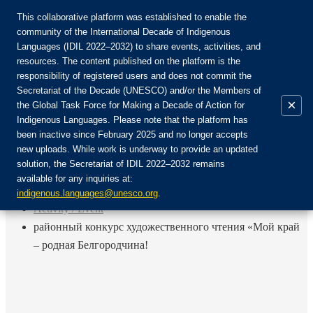
This collaborative platform was established to enable the
community of the International Decade of Indigenous
Languages (IDIL 2022–2032) to share events, activities, and
Присоединяйтесь к сообществу:
resources. The content published on the platform is the
responsibility of registered users and does not commit the
Secretariat of the Decade (UNESCO) and/or the Members of
×
the Global Task Force for Making a Decade of Action for
Indigenous Languages. Please note that the platform has
RU
been inactive since February 2025 and no longer accepts
EN
new uploads. While work is underway to provide an updated
Авторизоваться
solution, the Secretariat of IDIL 2022–2032 remains
FR
available for any inquiries at:
ES
Назад
indigenous.languages@unesco.org
.
Activity / Event
районный конкурс художественного чтения «Мой край
– родная Белгородчина!