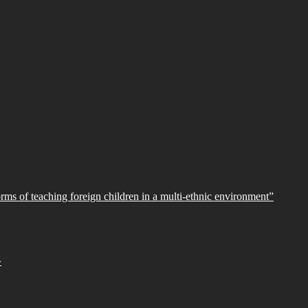
orms of teaching foreign children in a multi-ethnic environment”
»