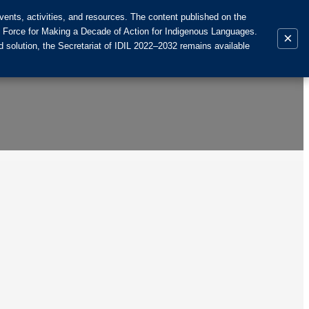
ents, activities, and resources. The content published on the
k Force for Making a Decade of Action for Indigenous Languages.
×
 solution, the Secretariat of IDIL 2022–2032 remains available