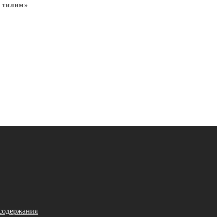
 тилим»
 содержания