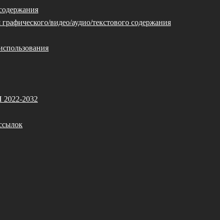
 содержания
 графического/видео/аудио/текстового содержания
использования
Я 2022-2032
ссылок