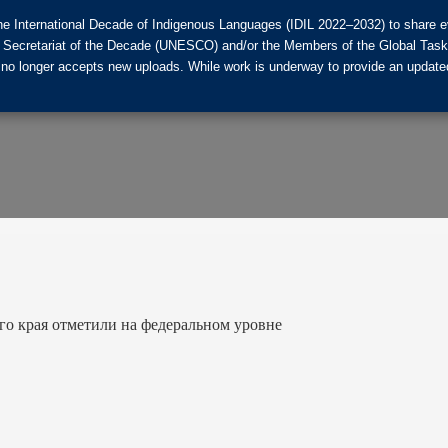
he International Decade of Indigenous Languages (IDIL 2022–2032) to share ev
the Secretariat of the Decade (UNESCO) and/or the Members of the Global Tas
 no longer accepts new uploads. While work is underway to provide an updated
го края отметили на федеральном уровне