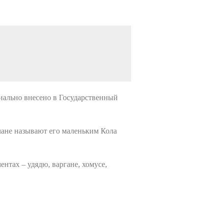
иально внесено в Государственный
чане называют его маленьким Кола
нтах – удядю, варгане, хомусе,