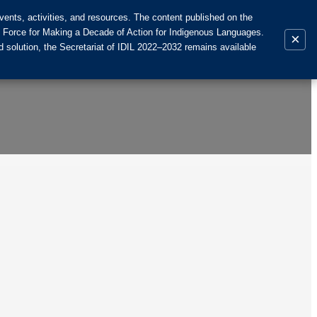
ents, activities, and resources. The content published on the
k Force for Making a Decade of Action for Indigenous Languages.
×
 solution, the Secretariat of IDIL 2022–2032 remains available