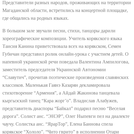
Представители разных народов, проживающих на территории
Магаданской области, встретились на концертной площадке,
где общались на родных языках.
В большом зале звучали песни, стихи, танцоры дарили
хореографические композиции. Учитель корякского языка
Таисия Канина приветствовала всех на корякском, Семен
Губичан представил ролик онлайн-урока с участием детей. О
напевной украинской речи поведала Валентина Ампилогова,
заместитель председателя Украинской Автономии
“Славутич”, прочитав поэтические произведения славянских
классиков. Маленькая Гаянэ Казарян декламировала
стихотворение “Армения”, а Айдай Жакинова танцевала
кыргызский танец “Кара жорг’о”. Владислав Алабужев,
представитель диаспоры “Байкал” подарил песню “Веселая
дорога”. Солист анс. “ЭНЭР”, Олег Ныпевги пел на диалекте
чаучу. Солистка анс. “ЯрарТор”, Елена Баннова спела
корякское “Хололо”. “Чито гврито” в исполнении Отари