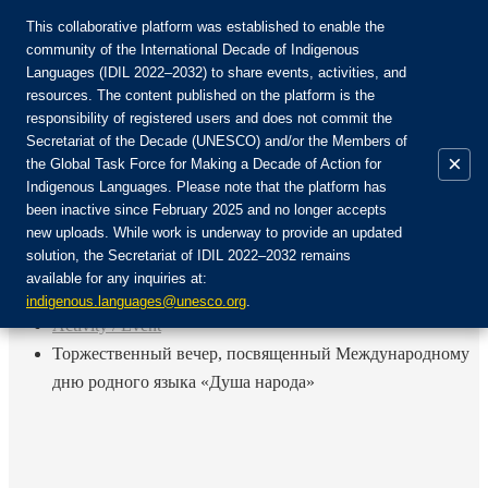
This collaborative platform was established to enable the
community of the International Decade of Indigenous
Languages (IDIL 2022–2032) to share events, activities, and
Присоединяйтесь к сообществу:
resources. The content published on the platform is the
responsibility of registered users and does not commit the
Secretariat of the Decade (UNESCO) and/or the Members of
×
the Global Task Force for Making a Decade of Action for
Indigenous Languages. Please note that the platform has
RU
been inactive since February 2025 and no longer accepts
EN
new uploads. While work is underway to provide an updated
Авторизоваться
solution, the Secretariat of IDIL 2022–2032 remains
FR
available for any inquiries at:
ES
Назад
indigenous.languages@unesco.org
.
Activity / Event
Торжественный вечер, посвященный Международному
дню родного языка «Душа народа»