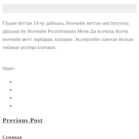
ГIуран беттан 19-чу дийнахь, Нохчийн меттан институтехь
дIахьош йу Нохчийн Республикин Мехк-Да волчохь йолчу
нохчийн мотт ларбаран, кхиоран Экспертийн советан белхан
тобанан рогIера кхеташо.
Share:
Previous Post
Семинар