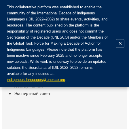
This collaborative platform was established to enable the
community of the International Decade of Indigenous
Languages (IDIL 2022–2032) to share events, activities, and
Присоединяйтесь к сообществу:
resources. The content published on the platform is the
responsibility of registered users and does not commit the
Secretariat of the Decade (UNESCO) and/or the Members of
×
the Global Task Force for Making a Decade of Action for
Indigenous Languages. Please note that the platform has
RU
been inactive since February 2025 and no longer accepts
EN
new uploads. While work is underway to provide an updated
Авторизоваться
solution, the Secretariat of IDIL 2022–2032 remains
FR
available for any inquiries at:
ES
Назад
indigenous.languages@unesco.org
.
Activity / Event
Экспертный совет