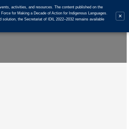
ents, activities, and resources. The content published on the
k Force for Making a Decade of Action for Indigenous Languages.
×
 solution, the Secretariat of IDIL 2022–2032 remains available