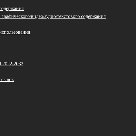
 содержания
 графического/видео/аудио/текстового содержания
использования
Я 2022-2032
ссылок