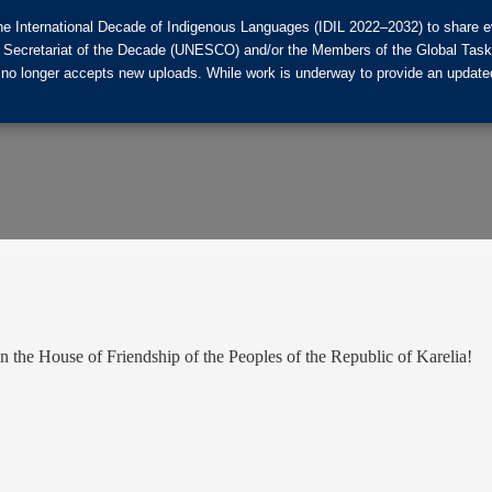
he International Decade of Indigenous Languages (IDIL 2022–2032) to share ev
the Secretariat of the Decade (UNESCO) and/or the Members of the Global Tas
 no longer accepts new uploads. While work is underway to provide an updated
 the House of Friendship of the Peoples of the Republic of Karelia!