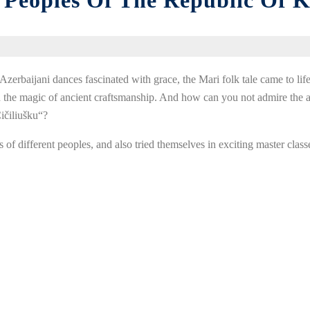
Peoples Of The Republic Of K
Azerbaijani
dances
fascinated
with
grace
,
the
Mari
folk
tale
came to
lif
d
the
magic
of
ancient
craftsmanship
.
And
how
can you
not
admire
the
ičiliušku
“
?
s
of
different
peoples
,
and
also
tried
themselves
in
exciting
master
class