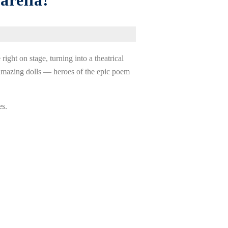
arelia!
e
right
on
stage
,
turning
into
a
theatrical
amazing
dolls
—
heroes
of the
epic
poem
es
.