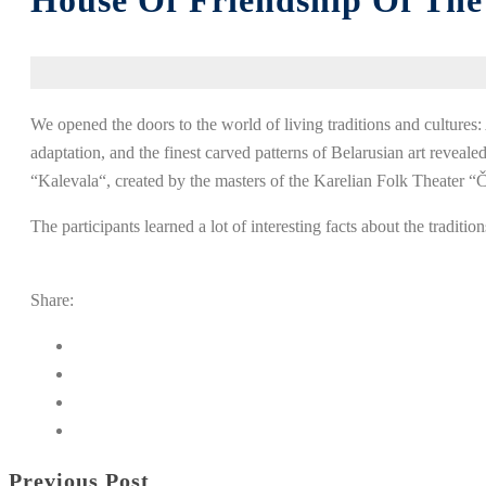
House Of Friendship Of The 
We
opened
the
doors
to
the
world
of
living
traditions
and
cultures
:
adaptation
,
and
the
finest
carved
patterns
of
Belarusian
art
reveale
“
Kalevala
“
,
created
by the
masters
of the
Karelian
Folk
Theater
“
Č
The
participants
learned
a
lot
of
interesting
facts
about
the
tradition
Share:
Previous Post