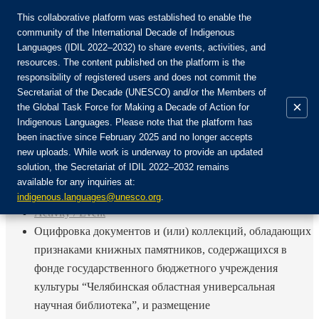
This collaborative platform was established to enable the
community of the International Decade of Indigenous
Languages (IDIL 2022–2032) to share events, activities, and
Присоединяйтесь к сообществу:
resources. The content published on the platform is the
responsibility of registered users and does not commit the
Secretariat of the Decade (UNESCO) and/or the Members of
×
the Global Task Force for Making a Decade of Action for
Indigenous Languages. Please note that the platform has
RU
been inactive since February 2025 and no longer accepts
EN
new uploads. While work is underway to provide an updated
Авторизоваться
solution, the Secretariat of IDIL 2022–2032 remains
FR
available for any inquiries at:
ES
Назад
indigenous.languages@unesco.org
.
Activity / Event
Оцифровка документов и (или) коллекций, обладающих
признаками книжных памятников, содержащихся в
фонде государственного бюджетного учреждения
культуры “Челябинская областная универсальная
научная библиотека”, и размещение