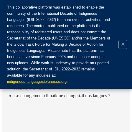
This collaborative platform was established to enable the
community of the International Decade of Indigenous
Languages (IDIL 2022–2032) to share events, activities, and
Присоединяйтесь к сообществу:
resources. The content published on the platform is the
responsibility of registered users and does not commit the
Secretariat of the Decade (UNESCO) and/or the Members of
×
the Global Task Force for Making a Decade of Action for
Indigenous Languages. Please note that the platform has
RU
been inactive since February 2025 and no longer accepts
EN
new uploads. While work is underway to provide an updated
Авторизоваться
solution, the Secretariat of IDIL 2022–2032 remains
FR
available for any inquiries at:
ES
Назад
indigenous.languages@unesco.org
.
Activity / Event
Le changement climatique change-t-il nos langues ?