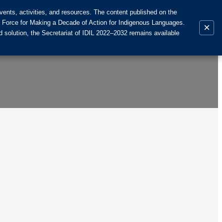
ents, activities, and resources. The content published on the
k Force for Making a Decade of Action for Indigenous Languages.
×
 solution, the Secretariat of IDIL 2022–2032 remains available