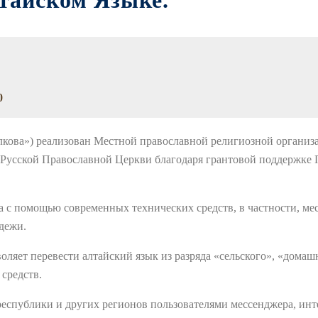
тайском Языке.
0
алкова») реализован Местной православной религиозной органи
Русской Православной Церкви благодаря грантовой поддержке 
а с помощью современных технических средств, в частности, ме
дежи.
оляет перевести алтайский язык из разряда «сельского», «домашн
средств.
республики и других регионов пользователями мессенджера, ин