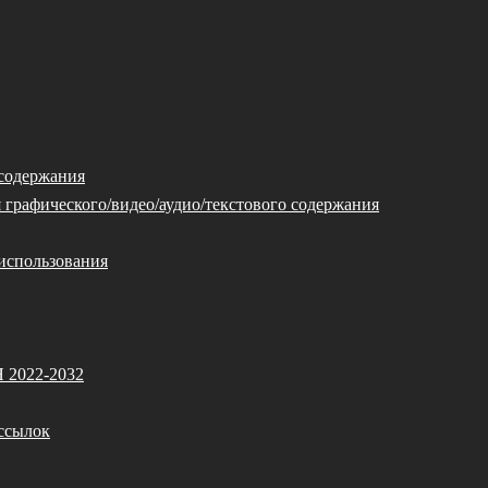
 содержания
 графического/видео/аудио/текстового содержания
использования
Я 2022-2032
ссылок