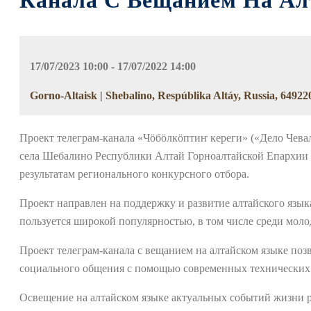
Канала С Вещанием На Ал
17/07/2023 10:00 - 17/07/2022 14:00
Gorno-Altaisk | Shebalino, Respúblika Altáy, Russia, 64922
Проект телеграм-канала «Чӧбӧлкӧптиҥ кереги» («Дело Чев
села Шебалино Республики Алтай Горноалтайской Епархии 
результатам регионального конкурсного отбора.
Проект направлен на поддержку и развитие алтайского язык
пользуется широкой популярностью, в том числе среди моло
Проект телеграм-канала с вещанием на алтайском языке позв
социального общения с помощью современных технических 
Освещение на алтайском языке актуальных событий жизни 