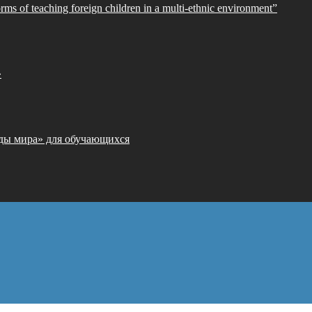
orms of teaching foreign children in a multi-ethnic environment”
»
ды мира» для обучающихся