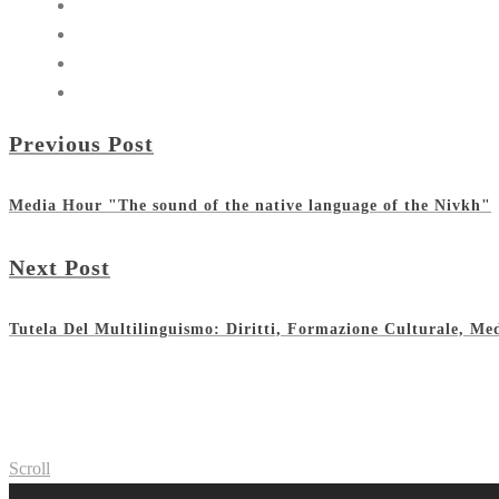
Previous Post
Media Hour "The sound of the native language of the Nivkh"
Next Post
Tutela Del Multilinguismo: Diritti, Formazione Culturale, Me
Scroll