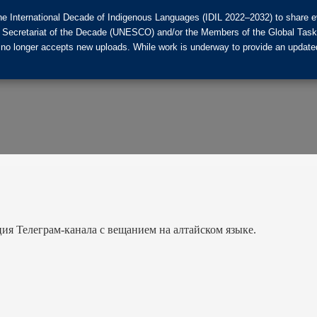
he International Decade of Indigenous Languages (IDIL 2022–2032) to share ev
the Secretariat of the Decade (UNESCO) and/or the Members of the Global Tas
 no longer accepts new uploads. While work is underway to provide an updated
ия Телеграм-канала с вещанием на алтайском языке.