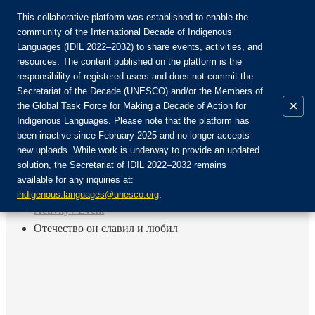
This collaborative platform was established to enable the
community of the International Decade of Indigenous
Languages (IDIL 2022–2032) to share events, activities, and
Присоединяйтесь к сообществу:
resources. The content published on the platform is the
responsibility of registered users and does not commit the
Secretariat of the Decade (UNESCO) and/or the Members of
×
the Global Task Force for Making a Decade of Action for
Indigenous Languages. Please note that the platform has
RU
been inactive since February 2025 and no longer accepts
EN
new uploads. While work is underway to provide an updated
Авторизоваться
solution, the Secretariat of IDIL 2022–2032 remains
FR
available for any inquiries at:
ES
Назад
indigenous.languages@unesco.org
.
Activity / Event
Отечество он славил и любил